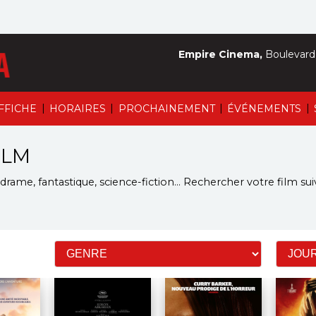
Empire Cinema,
Boulevard 
|
|
|
|
AFFICHE
HORAIRES
PROCHAINEMENT
ÉVÉNEMENTS
ILM
rame, fantastique, science-fiction...
Rechercher votre film sui