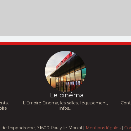
, Niels
Le cinéma
nts,
L'Empire Cinema, les salles, l'équipement,
Cont
pire
infos...
d de l'hippodrome, 71600 Paray-le-Monial |
Mentions légales
|
Co