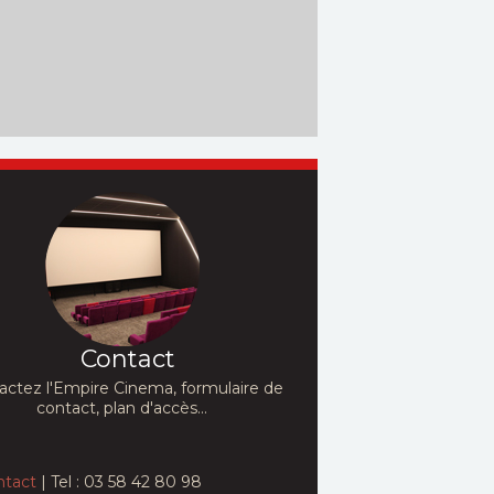
Contact
actez l'Empire Cinema, formulaire de
contact, plan d'accès...
ntact
| Tel : 03 58 42 80 98