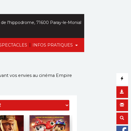
de l'hippodrome, 71600 Paray-le-Monial
|
SPECTACLES
INFOS PRATIQUES
vant vos envies
au cinéma Empire