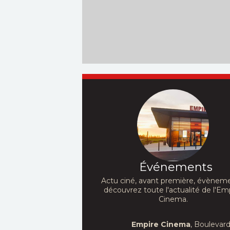
Lagaʻaia, Dwayne
Abkarian
Johnson,...
Schneider,...
Événements
Actu ciné, avant première, évèneme
découvrez toute l'actualité de l'Em
Cinema.
Empire Cinema
, Boulevar